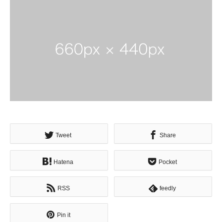
Tweet
Share
Hatena
Pocket
RSS
feedly
Pin it